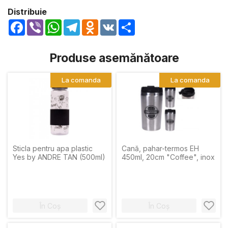
Distribuie
Facebook
Viber
WhatsApp
Telegram
Odnoklassniki
VK
Share
Produse asemănătoare
La comanda
La comanda
Sticla pentru apa plastic
Cană, pahar-termos EH
Yes by ANDRE TAN (500ml)
450ml, 20cm "Coffee", inox
În Coș
În Coș