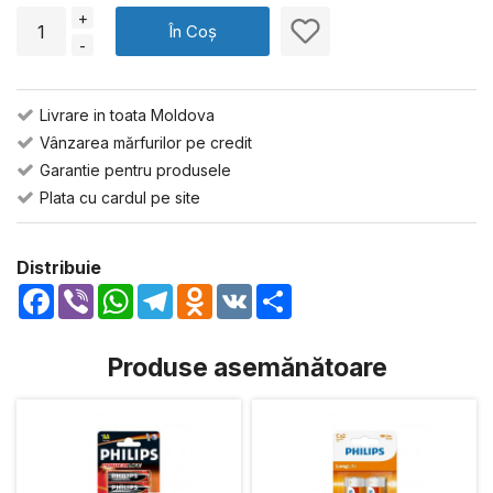
+
În Coș
-
Livrare in toata Moldova
Vânzarea mărfurilor pe credit
Garantie pentru produsele
Plata cu cardul pe site
Distribuie
Facebook
Viber
WhatsApp
Telegram
Odnoklassniki
VK
Share
Produse asemănătoare