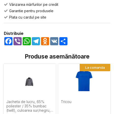
Vânzarea mărfurilor pe credit
Garantie pentru produsele
Plata cu cardul pe site
Distribuie
Facebook
Viber
WhatsApp
Telegram
Odnoklassniki
VK
Share
Produse asemănătoare
La comanda
Jacheta de lucru, 65%
Tricou
poliester / 35% bumbac
(twill), culoarea sur/negru,