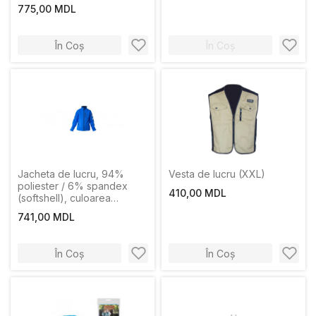
marimea L Profmet
775,00 MDL
În Coș
În Coș
Jacheta de lucru, 94%
Vesta de lucru (XXL)
poliester / 6% spandex
410,00 MDL
(softshell), culoarea
albastra, marimea L Profmet
741,00 MDL
În Coș
În Coș