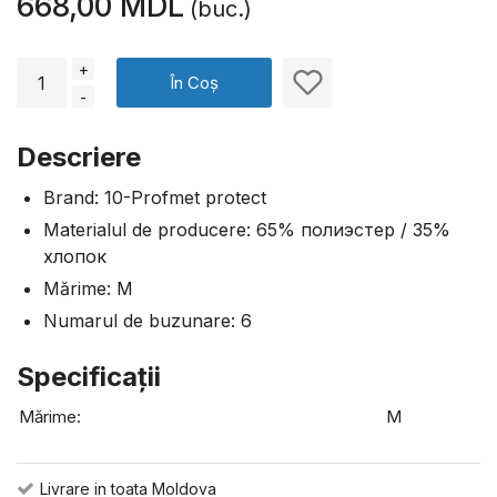
668,00 MDL
(buc.)
+
În Coș
-
Descriere
Brand: 10-Profmet protect
Materialul de producere: 65% полиэстер / 35%
хлопок
Mărime: M
Numarul de buzunare: 6
Specificaţii
Mărime:
M
Livrare in toata Moldova