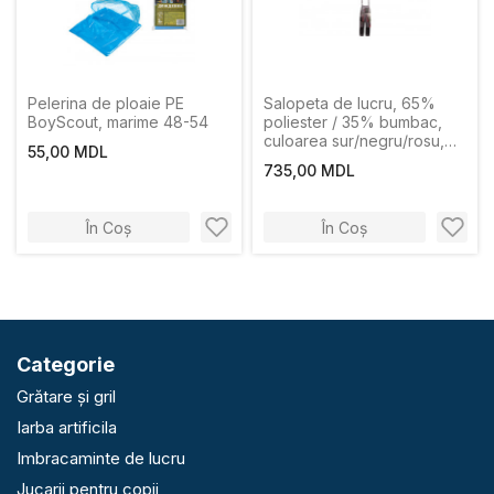
Pelerina de ploaie PE
Salopeta de lucru, 65%
BoyScout, marime 48-54
poliester / 35% bumbac,
culoarea sur/negru/rosu,
55,00 MDL
marimea XL Profmet
735,00 MDL
În Coș
În Coș
Categorie
Grătare și gril
Iarba artificila
Imbracaminte de lucru
Jucarii pentru copii