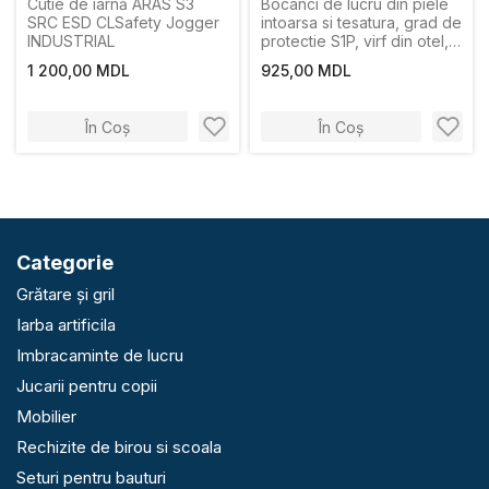
Cutie de iarnă ARAS S3
Bocanci de lucru din piele
SRC ESD CLSafety Jogger
intoarsa si tesatura, grad de
INDUSTRIAL
protectie S1P, virf din otel,
cafeni
1 200,00 MDL
925,00 MDL
În Coș
În Coș
Categorie
Grătare și gril
Iarba artificila
Imbracaminte de lucru
Jucarii pentru copii
Mobilier
Rechizite de birou si scoala
Seturi pentru bauturi