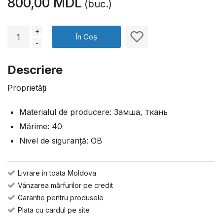
800,00 MDL
(buc.)
+
În Coș
-
Descriere
Proprietăți
Materialul de producere: Замша, ткань
Mărime: 40
Nivel de siguranță: OB
Livrare in toata Moldova
Vânzarea mărfurilor pe credit
Garantie pentru produsele
Plata cu cardul pe site