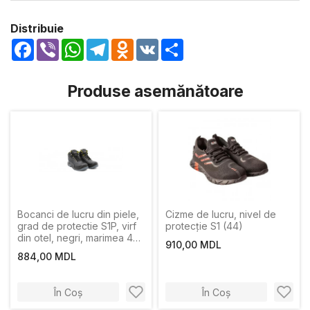
Distribuie
Facebook
Viber
WhatsApp
Telegram
Odnoklassniki
VK
Share
Produse asemănătoare
Bocanci de lucru din piele,
Cizme de lucru, nivel de
grad de protectie S1P, virf
protecție S1 (44)
din otel, negri, marimea 42
910,00 MDL
Profmet
884,00 MDL
În Coș
În Coș