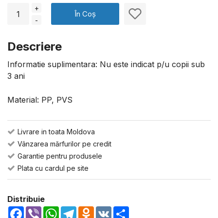
+
În Coș
-
Descriere
Informatie suplimentara: Nu este indicat p/u copii sub
3 ani
Material: PP, PVS
Livrare in toata Moldova
Vânzarea mărfurilor pe credit
Garantie pentru produsele
Plata cu cardul pe site
Distribuie
Facebook
Viber
WhatsApp
Telegram
Odnoklassniki
VK
Share