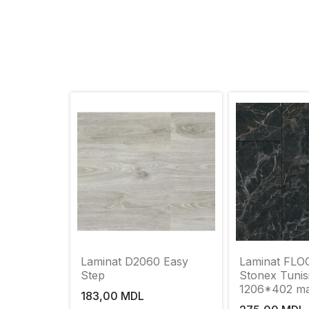
Laminat D2060 Easy
Laminat FLOORPAN
Step
Stonex Tunis
1206*402 m
183,00 MDL
tunisiana