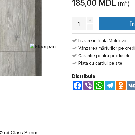
185,00 MDL
(m²)
+
Î
-
Livrare in toata Moldova
Vânzarea mărfurilor pe credi
Garantie pentru produsele
Plata cu cardul pe site
Distribuie
Facebook
Viber
WhatsApp
Telegra
Odn
32nd Class 8 mm