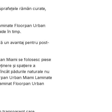
suprafețele rămân curate,
 laminate Floorpan Urban
de în timp.
ă un avantaj pentru post-
ban Miami se folosesc piese
ținere și spațiere a
l încât pădurile naturale nu
oorpan Urban Miami Laminate
 laminat Floorpan Urban
lm transparent care