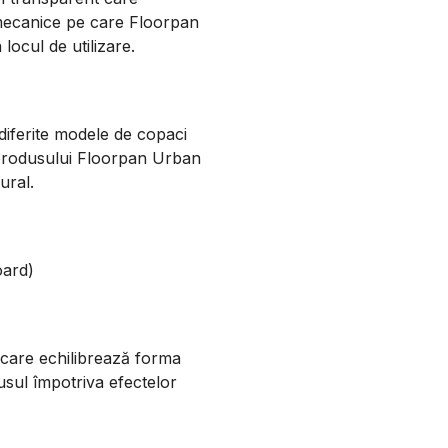
mecanice pe care Floorpan
locul de utilizare.
 diferite modele de copaci
produsului Floorpan Urban
ural.
oard)
e care echilibrează forma
dusul împotriva efectelor