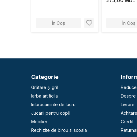
275,00 MDL
În Coș
În Coș
Categorie
Inform
Grătare și gril
Reducer
Iarba artificila
Despre 
Imbracaminte de lucru
Livrare
Jucarii pentru copii
Achitar
Mobilier
Credit
Rechizite de birou si scoala
Returna