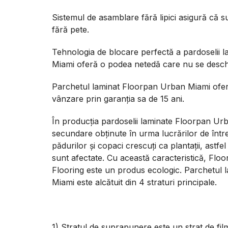
Sistemul de asamblare fără lipici asigură că 
fără pete.
Tehnologia de blocare perfectă a pardoselii
Miami oferă o podea netedă care nu se deschi
Parchetul laminat Floorpan Urban Miami ofer
vânzare prin garanția sa de 15 ani.
În producția pardoselii laminate Floorpan Ur
secundare obținute în urma lucrărilor de între
pădurilor și copaci crescuți ca plantații, astfe
sunt afectate. Cu această caracteristică, Fl
Flooring este un produs ecologic. Parchetul
Miami este alcătuit din 4 straturi principale.
1) Stratul de suprapunere este un strat de fi