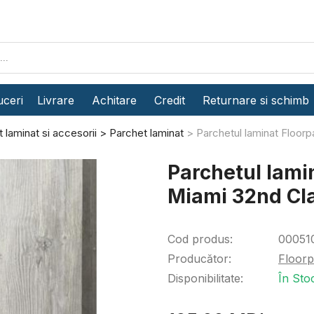
ceri
Livrare
Achitare
Credit
Returnare si schimb
 laminat si accesorii
Parchet laminat
Parchetul laminat Floo
Parchetul lami
Miami 32nd Cl
Cod produs:
00051
Producător:
Floor
Disponibilitate:
În Sto