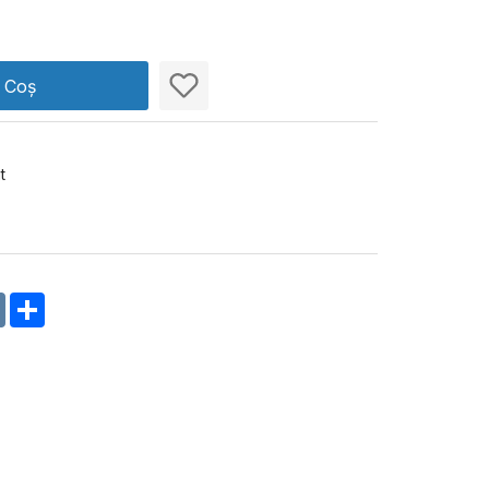
n Coș
t
m
oklassniki
VK
Share