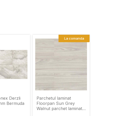
La comanda
nex Derzli
Parchetul laminat
Floorpan Sun Grey
Walnut parchet laminat
de 31 de grade cu