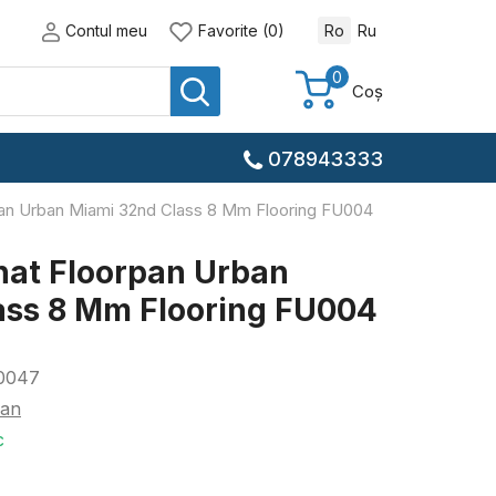
Contul meu
Favorite (0)
Ro
Ru
0
Coș
078943333
rpan Urban Miami 32nd Class 8 Mm Flooring FU004
nat Floorpan Urban
ass 8 Mm Flooring FU004
0047
pan
c