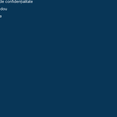
 de confidențialitate
adou
e