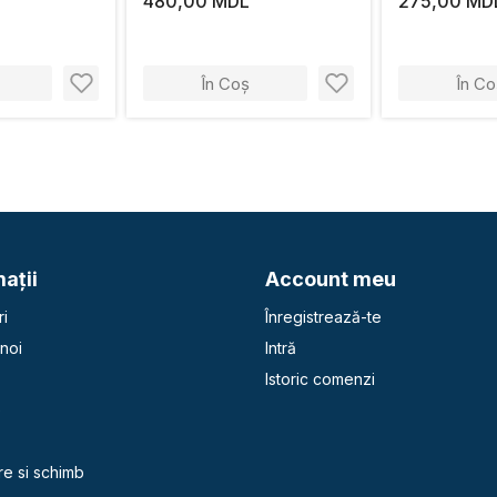
480,00 MDL
275,00 MD
În Coș
În Co
aţii
Account meu
i
Înregistrează-te
noi
Intră
Istoric comenzi
e
re si schimb