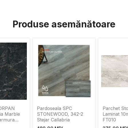
Produse asemănătoare
Pardoseala SPC
Parchet Sto
ia Marble
STONEWOOD, 342-2
Laminat 10mm Bermuda
armura
Stejar Callabria
FT010