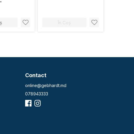
L
grosimea de 8 mm
ș
În Coș
Contact
online@gebhardt.md
078943333