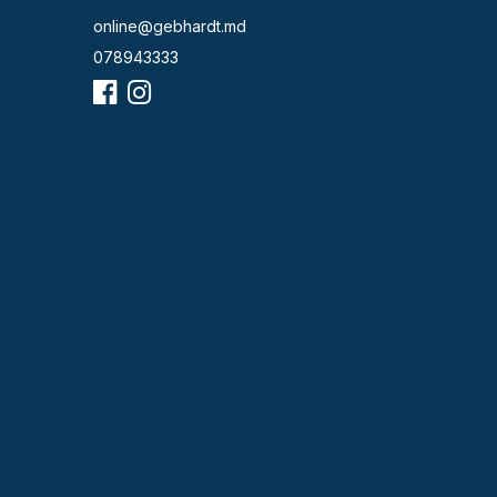
online@gebhardt.md
078943333