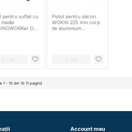
l pentru suflat cu
Pistol pentru silicon
 medie
WOKIN 225 mm corp
HNOWORKer DG-
de aluminium
2
(Industrial)
În coș
În coș
e 1 - 10 din 10 (1 pagini)
aţii
Account meu