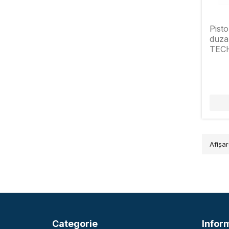
Pisto
duza
TEC
10B-
Afişar
Categorie
Inform