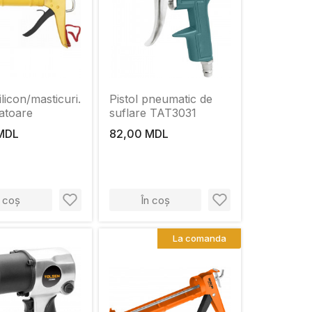
ilicon/masticuri.
Pistol pneumatic de
atoare
suflare TAT3031
MDL
82,00 MDL
n coș
În coș
La comanda