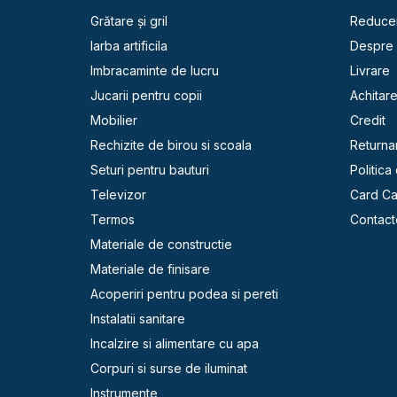
Grătare și gril
Reducer
Iarba artificila
Despre 
Imbracaminte de lucru
Livrare
Jucarii pentru copii
Achitar
Mobilier
Credit
Rechizite de birou si scoala
Returna
Seturi pentru bauturi
Politica
Televizor
Card C
Termos
Contact
Materiale de constructie
Materiale de finisare
Acoperiri pentru podea si pereti
Instalatii sanitare
Incalzire si alimentare cu apa
Corpuri si surse de iluminat
Instrumente