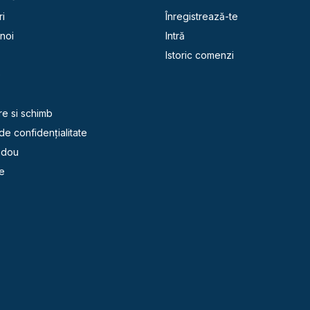
i
Înregistrează-te
noi
Intră
Istoric comenzi
e
re si schimb
 de confidențialitate
adou
e