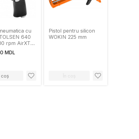
pneumatica cu
Pistol pentru silicon
 TOLSEN 640
WOKIN 225 mm
0 rpm AirXT
ial)
00 MDL
n coș
În coș