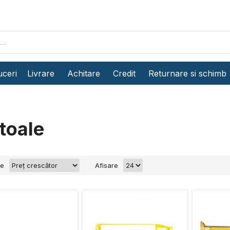
ceri
Livrare
Achitare
Credit
Returnare si schimb
toale
re
Afisare