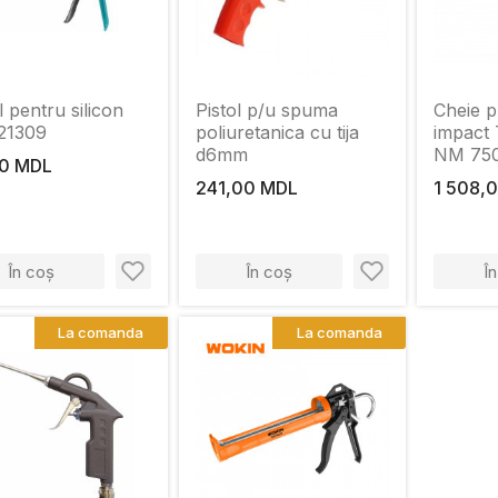
l pentru silicon
Pistol p/u spuma
Cheie 
21309
poliuretanica cu tija
impact
d6mm
NM 750
0 MDL
(Industr
241,00 MDL
1 508,
În coș
În coș
Î
La comanda
La comanda