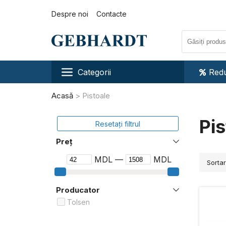
Despre noi
Contacte
Categorii
Redu
Acasă
Pistoale
Pis
Resetați filtrul
Preț
MDL —
MDL
Sorta
Producator
Tolsen