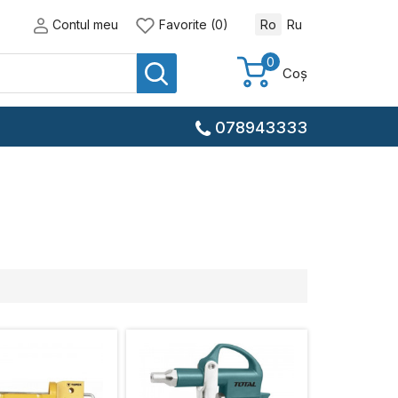
Contul meu
Favorite (0)
Ro
Ru
0
Coș
078943333