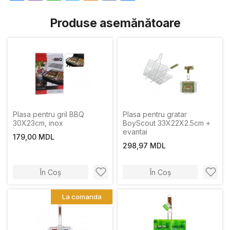
Produse asemănătoare
Plasa pentru gril BBQ
Plasa pentru gratar
30X23cm, inox
BoyScout 33X22X2.5cm +
evantai
179,00 MDL
298,97 MDL
În Coș
În Coș
La comanda