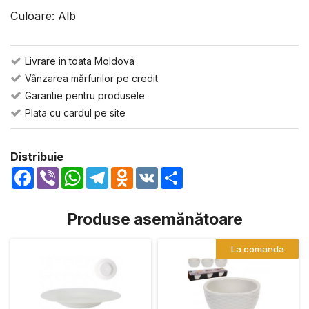
Culoare: Alb
Livrare in toata Moldova
Vânzarea mărfurilor pe credit
Garantie pentru produsele
Plata cu cardul pe site
Distribuie
Facebook
Viber
WhatsApp
Telegram
Odnoklassniki
VK
Share
Produse asemănătoare
La comanda