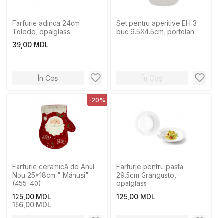
Farfurie adinca 24cm
Set pentru aperitive EH 3
Toledo, opalglass
buc 9.5X4.5cm, portelan
39,00 MDL
În Coș
În Coș
-20%
Farfurie ceramică de Anul
Farfurie pentru pasta
Nou 25*18cm " Mănuși"
29.5cm Grangusto,
(455-40)
opalglass
125,00 MDL
125,00 MDL
156,00 MDL