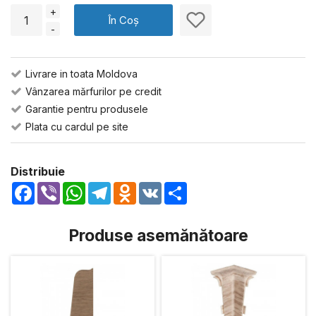
+
În Coș
-
Livrare in toata Moldova
Vânzarea mărfurilor pe credit
Garantie pentru produsele
Plata cu cardul pe site
Distribuie
Facebook
Viber
WhatsApp
Telegram
Odnoklassniki
VK
Share
Produse asemănătoare