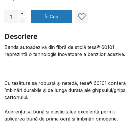
+
În Coș
-
Descriere
Banda autoadezivă din fibră de sticlă tesa® 60101
reprezintă o tehnologie inovatoare a benzilor adezive.
Cu ţesătura sa robustă şi netedă, tesa® 60101 conferă
îmbinări durabile şi de lungă durată ale ghipsului/ghips
cartonului.
Aderenţa sa bună şi elasticitatea excelentă permit
aplicarea bună de prima oară şi îmbinări omogene.