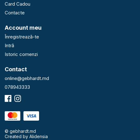
Card Cadou
Contacte
Account meu
Înregistrează-te
Intră
Istoric comenzi
Contact
online@gebhardt.md
078943333
© gebhardt.md
Created by
Alidensia