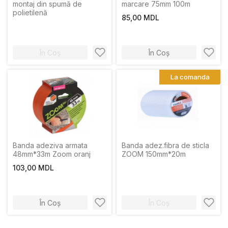
montaj din spumă de
marcare 75mm 100m
polietilenă
85,00 MDL
În Coș
În Coș
La comanda
Banda adeziva armata
Banda adez.fibra de sticla
48mm*33m Zoom oranj
ZOOM 150mm*20m
103,00 MDL
În Coș
În Coș