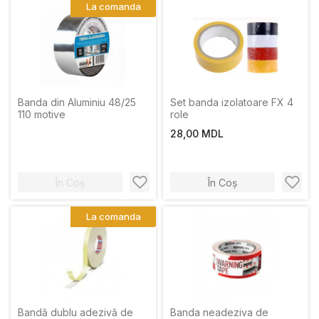
La comanda
Banda din Aluminiu 48/25
Set banda izolatoare FX 4
110 motive
role
28,00 MDL
În Coș
În Coș
La comanda
Bandă dublu adezivă de
Banda neadeziva de