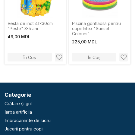
Vesta de inot 41x30cm
Piscina gonflabilă pentru
"Peste" 3-5 ani
copii Intex "Sunset
Colours"
49,00 MDL
225,00 MDL
În Coș
În Coș
Categorie
Grătare și gril
Iarba artificila
Imbracaminte de lucru
Jucarii pentru copii