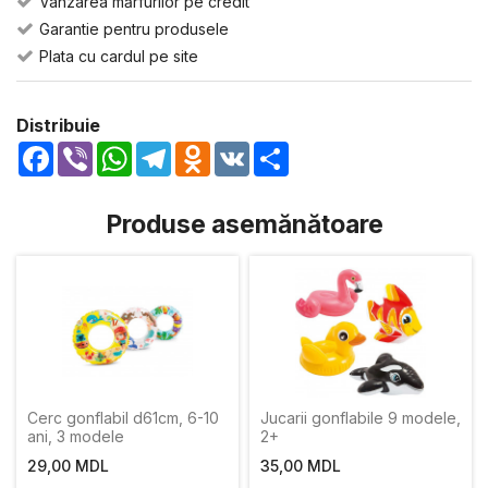
Vânzarea mărfurilor pe credit
Garantie pentru produsele
Plata cu cardul pe site
Distribuie
Facebook
Viber
WhatsApp
Telegram
Odnoklassniki
VK
Share
Produse asemănătoare
Cerc gonflabil d61cm, 6-10
Jucarii gonflabile 9 modele,
ani, 3 modele
2+
29,00 MDL
35,00 MDL