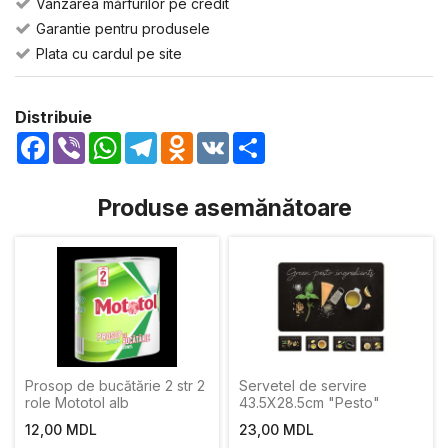
Vânzarea mărfurilor pe credit
Garantie pentru produsele
Plata cu cardul pe site
Distribuie
Facebook
Viber
WhatsApp
Telegram
Odnoklassniki
VK
Share
Produse asemănătoare
Prosop de bucătărie 2 str 2
Servetel de servire
role Mototol alb
43.5Х28.5cm "Pesto"
12,00 MDL
23,00 MDL