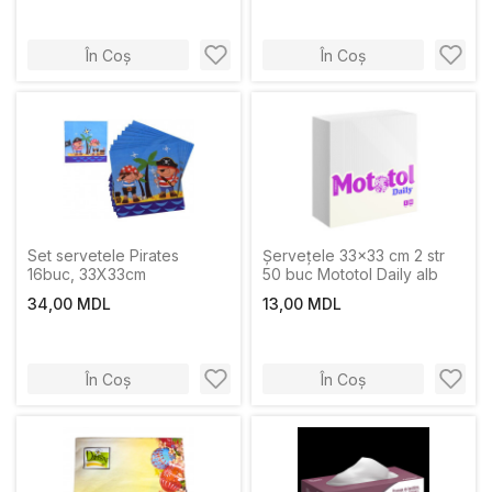
În Coș
În Coș
Set servetele Pirates
Șervețele 33x33 cm 2 str
16buc, 33Х33cm
50 buc Mototol Daily alb
34,00 MDL
13,00 MDL
În Coș
În Coș