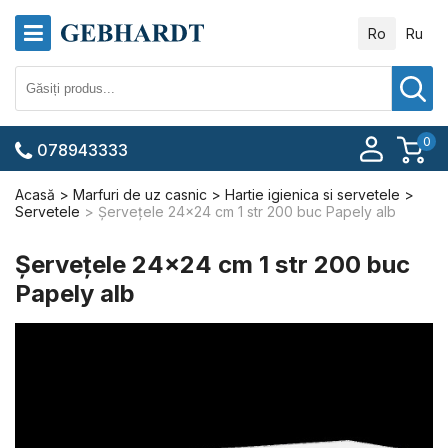
Ro
Ru
0
078943333
Acasă
Marfuri de uz casnic
Hartie igienica si servetele
Servetele
Șervețele 24x24 cm 1 str 200 buc Papely alb
Șervețele 24x24 cm 1 str 200 buc
Papely alb