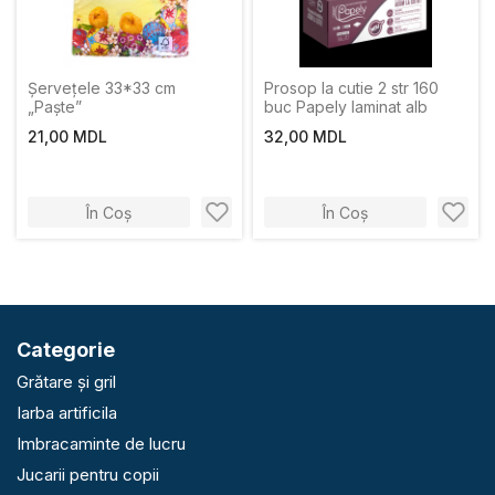
Șervețele 33*33 cm
Prosop la cutie 2 str 160
„Paște”
buc Papely laminat alb
21,00 MDL
32,00 MDL
În Coș
În Coș
Categorie
Grătare și gril
Iarba artificila
Imbracaminte de lucru
Jucarii pentru copii