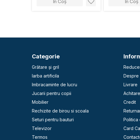
În Coș
În Coș
Categorie
Inform
Grătare și gril
Reducer
Iarba artificila
Despre 
Imbracaminte de lucru
Livrare
Jucarii pentru copii
Achitar
Mobilier
Credit
Rechizite de birou si scoala
Returna
Seturi pentru bauturi
Politica
Televizor
Card C
Termos
Contact