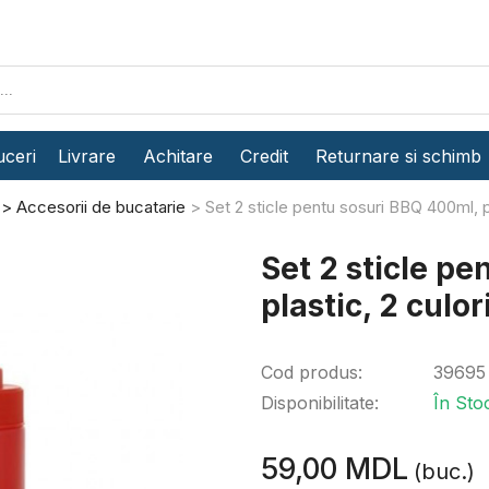
ceri
Livrare
Achitare
Credit
Returnare si schimb
Accesorii de bucatarie
Set 2 sticle pentu sosuri BBQ 400ml, pl
Set 2 sticle p
plastic, 2 culor
Cod produs:
39695
Disponibilitate:
În Sto
59,00 MDL
(buc.)