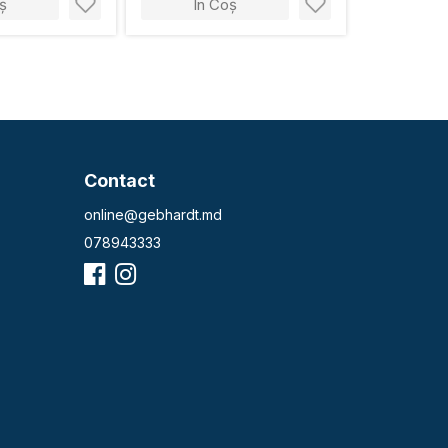
ș
În Coș
Contact
online@gebhardt.md
078943333