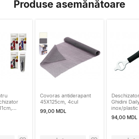
Produse asemănătoare
tru
Covoras antiderapant
Deschizator
chizator
45Х125сm, 4cul
Ghidini Dai
11cm,
inox/plastic
99,00 MDL
94,00 MDL