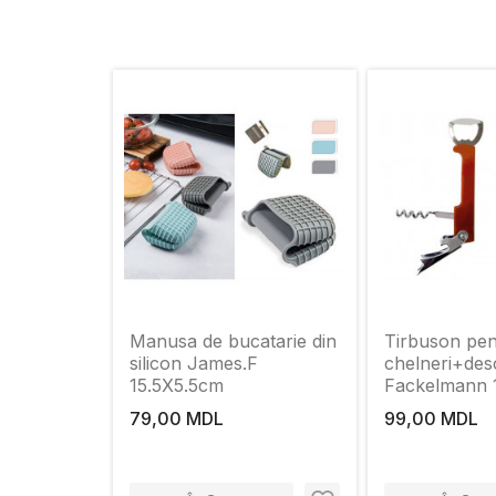
Manusa de bucatarie din
Tirbuson pen
silicon James.F
chelneri+des
15.5X5.5cm
Fackelmann 
inox/plastic
79,00 MDL
99,00 MDL