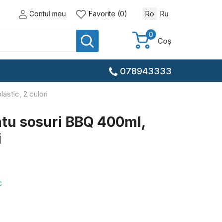
Contul meu
Favorite (0)
Ro
Ru
0
Coș
078943333
astic, 2 culori
entu sosuri BBQ 400ml,
i
c