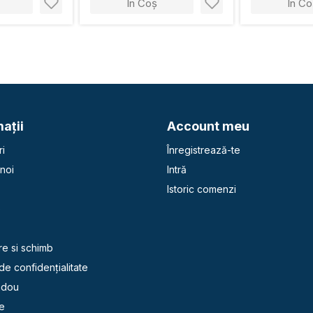
În Coș
În Co
aţii
Account meu
i
Înregistrează-te
noi
Intră
Istoric comenzi
e
re si schimb
 de confidențialitate
adou
e