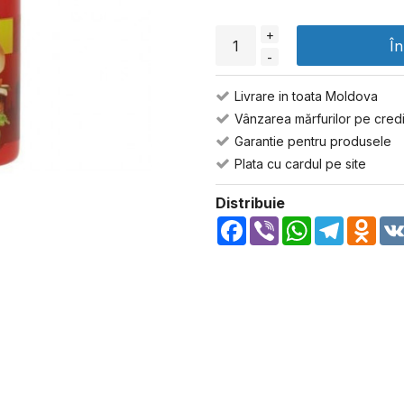
+
Î
-
Livrare in toata Moldova
Vânzarea mărfurilor pe credi
Garantie pentru produsele
Plata cu cardul pe site
Distribuie
Facebook
Viber
WhatsApp
Telegra
Odn