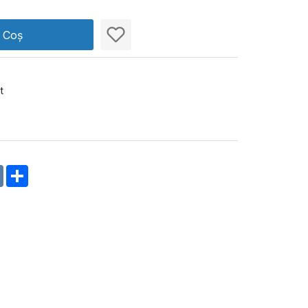
n Coș
t
m
oklassniki
VK
Share