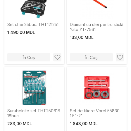
Set chei 25buc. THT121251
Diamant cu ulei pentru sticlă
Yato YT-7561
1 490,00 MDL
133,00 MDL
În Coș
În Coș
Surubelnite set THT250618
Set de filiere Vorel 55830
18buc.
1.5"-2"
283,00 MDL
1 843,00 MDL