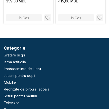
359,00 MDL
415,00 MDL
În Coș
În Coș
Categorie
Grătare și gril
Iarba artificila
Imbracaminte de lucru
Jucarii pentru copii
Mobilier
Rechizite de birou si scoala
Seturi pentru bauturi
Televizor