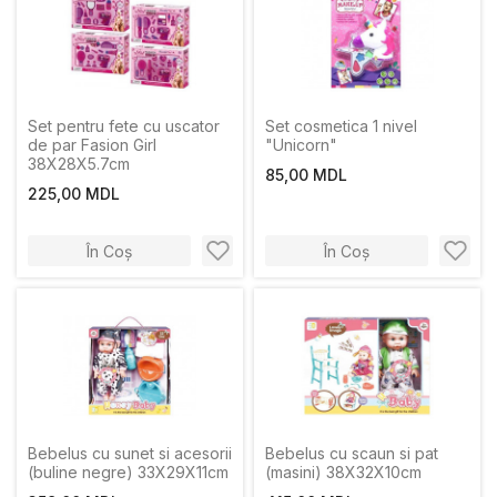
Set pentru fete cu uscator
Set cosmetica 1 nivel
de par Fasion Girl
"Unicorn"
38X28X5.7cm
85,00 MDL
225,00 MDL
În Coș
În Coș
Bebelus cu sunet si acesorii
Bebelus cu scaun si pat
(buline negre) 33X29X11сm
(masini) 38X32X10cm