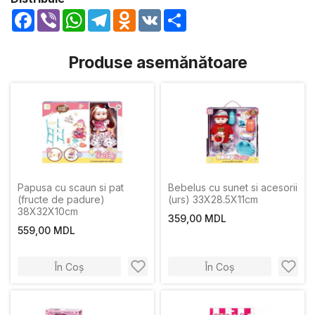
Facebook
Viber
WhatsApp
Telegram
Odnoklassniki
VK
Share
Produse asemănătoare
Papusa cu scaun si pat
Bebelus cu sunet si acesorii
(fructe de padure)
(urs) 33X28.5X11сm
38X32X10cm
359,00 MDL
559,00 MDL
În Coș
În Coș