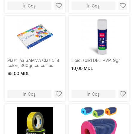
În Coș
În Coș
Plastilina GAMMA Clasic 18
Lipici solid DELI PVP, 9gr
culori, 360gr, cu cutitas
10,00 MDL
65,00 MDL
În Coș
În Coș