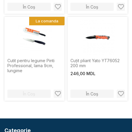
În Coș
În Coș
La comanda
Cutit pentru legume Pinti
Cuțit pliant Yato YT76052
Professional, lama 9cm,
200 mm
lungime
246,00 MDL
În Coș
În Coș
Categorie