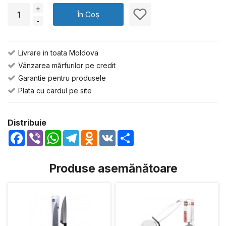
+
În Coș
-
Livrare in toata Moldova
Vânzarea mărfurilor pe credit
Garantie pentru produsele
Plata cu cardul pe site
Distribuie
Facebook
Viber
WhatsApp
Telegram
Odnoklassniki
VK
Share
Produse asemănătoare