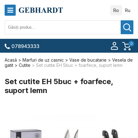
Ro
Ru
0
078943333
Acasă
Marfuri de uz casnic
Vase de bucatarie
Vesela de
gatit
Cutite
Set cutite EH 5buc + foarfece, suport lemn
Set cutite EH 5buc + foarfece,
suport lemn