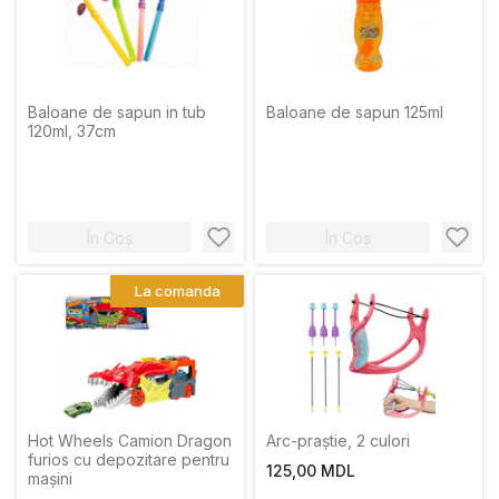
Baloane de sapun in tub
Baloane de sapun 125ml
120ml, 37cm
În Coș
În Coș
La comanda
Hot Wheels Camion Dragon
Arc-praștie, 2 culori
furios cu depozitare pentru
125,00 MDL
mașini