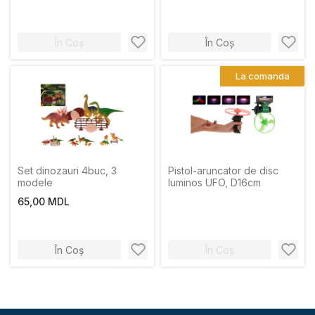
În Coș
În Coș
La comanda
Set dinozauri 4buc, 3
Pistol-aruncator de disc
modele
luminos UFO, D16cm
65,00 MDL
În Coș
În Coș