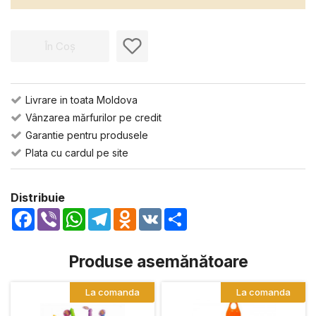
În Coș
Livrare in toata Moldova
Vânzarea mărfurilor pe credit
Garantie pentru produsele
Plata cu cardul pe site
Distribuie
Facebook
Viber
WhatsApp
Telegram
Odnoklassniki
VK
Share
Produse asemănătoare
La comanda
La comanda