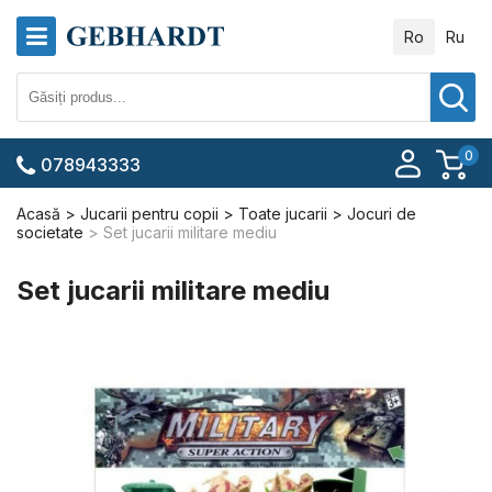
Ro
Ru
0
078943333
Acasă
Jucarii pentru copii
Toate jucarii
Jocuri de
societate
Set jucarii militare mediu
Set jucarii militare mediu