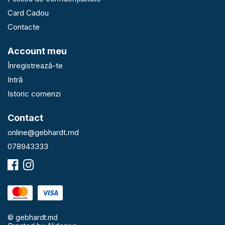
Card Cadou
Contacte
Account meu
Înregistrează-te
Intră
Istoric comenzi
Contact
online@gebhardt.md
078943333
© gebhardt.md