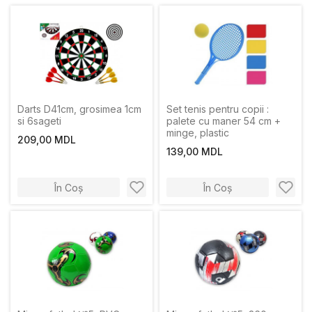
Darts D41cm, grosimea 1cm
Set tenis pentru copii :
si 6sageti
palete cu maner 54 cm +
minge, plastic
209,00 MDL
139,00 MDL
În Coș
În Coș