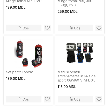
Minge fotbal №5, PVC
Minge fotbal №5, 360-
380gr, PVC
139,00 MDL
259,00 MDL
În Coș
În Coș
Set pentru boxat
Manusi pentru
antrenamente in sala de
189,00 MDL
sport XQMAX S-M-L-XL
115,00 MDL
În Coș
În Coș