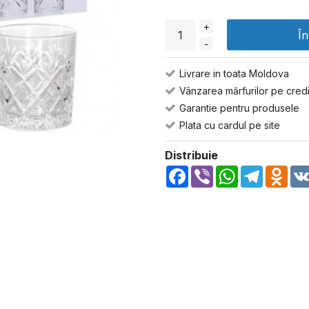
+
Î
-
Livrare in toata Moldova
Vânzarea mărfurilor pe credi
Garantie pentru produsele
Plata cu cardul pe site
Distribuie
Facebook
Viber
WhatsApp
Telegra
Odn