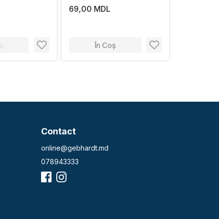
69,00 MDL
ș
În Coș
Contact
online@gebhardt.md
078943333