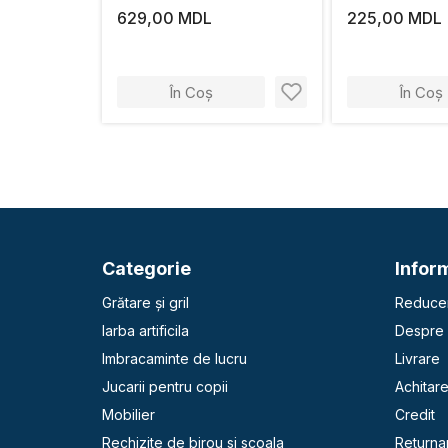
629,00 MDL
225,00 MDL
În Coș
În Coș
Categorie
Inform
Grătare și gril
Reducer
Iarba artificila
Despre 
Imbracaminte de lucru
Livrare
Jucarii pentru copii
Achitar
Mobilier
Credit
Rechizite de birou si scoala
Returna