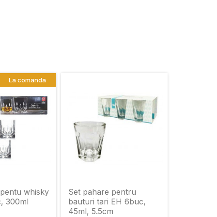
La comanda
 pentu whisky
Set pahare pentru
, 300ml
bauturi tari EH 6buc,
45ml, 5.5cm