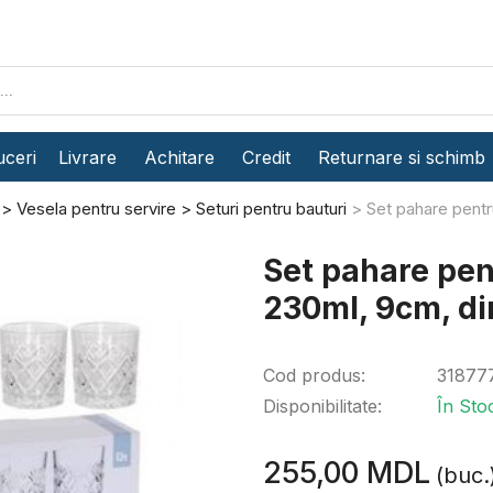
ceri
Livrare
Achitare
Credit
Returnare si schimb
Vesela pentru servire
Seturi pentru bauturi
Set pahare pentr
Set pahare pen
230ml, 9cm, din
Cod produs:
31877
Disponibilitate:
În Sto
255,00 MDL
(buc.