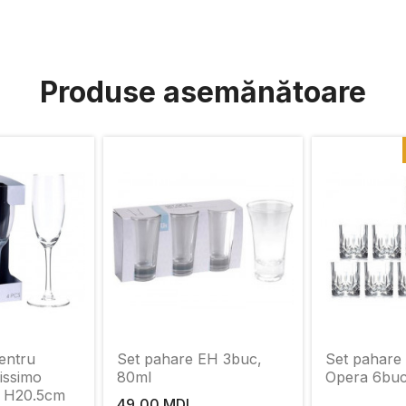
Produse asemănătoare
entru
Set pahare EH 3buc,
Set pahare
issimo
80ml
Opera 6buc
, H20.5сm
49,00 MDL