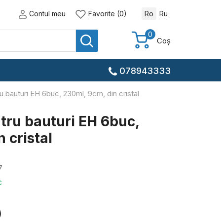
Contul meu
Favorite (0)
Ro
Ru
0
Coș
078943333
u bauturi EH 6buc, 230ml, 9cm, din cristal
tru bauturi EH 6buc,
 cristal
7
c
)