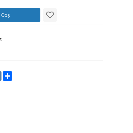
n Coș
t
m
oklassniki
VK
Share