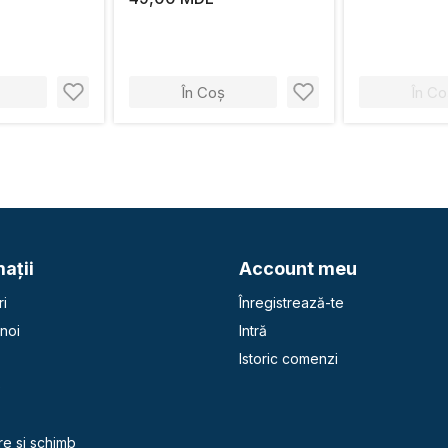
În Coș
În Co
aţii
Account meu
i
Înregistrează-te
noi
Intră
Istoric comenzi
e
re si schimb