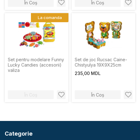
În Coș
În Coș
La comanda
Set pentru modelare Funny
Set de joc Rucsac Caine-
Lucky Candies (accesorii)
Chistyulya 19X9X25cm
valiza
235,00 MDL
În Coș
În Coș
Categorie