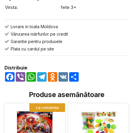
Virsta:
fete 3+
Livrare in toata Moldova
Vânzarea mărfurilor pe credit
Garantie pentru produsele
Plata cu cardul pe site
Distribuie
Facebook
Viber
WhatsApp
Telegram
Odnoklassniki
VK
Share
Produse asemănătoare
La comanda