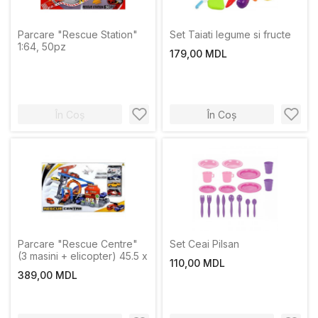
Parcare "Rescue Station"
Set Taiati legume si fructe
1:64, 50pz
179,00 MDL
În Coș
În Coș
Parcare "Rescue Centre"
Set Ceai Pilsan
(3 masini + elicopter) 45.5 x
110,00 MDL
389,00 MDL