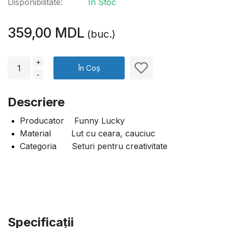
Disponibilitate:
În Stoc
359,00 MDL
(buc.)
+
În Coș
-
Descriere
Producator Funny Lucky
Material Lut cu ceara, cauciuc
Categoria Seturi pentru creativitate
Specificaţii