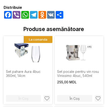
Distribuie
Facebook
Viber
WhatsApp
Telegram
Odnoklassniki
VK
Share
Produse asemănătoare
La comanda
Set pahare Aura 4buc
Set pocale pentru vin rosu
360ml, 14cm
Vinissimo 4buc, 540ml
255,00 MDL
În Coș
În Coș