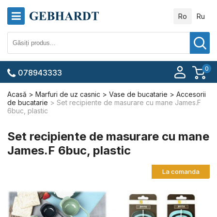
Ro
Ru
0
078943333
Acasă
Marfuri de uz casnic
Vase de bucatarie
Accesorii
de bucatarie
Set recipiente de masurare cu mane James.F
6buc, plastic
Set recipiente de masurare cu mane
James.F 6buc, plastic
La comanda