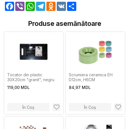
Facebook
Viber
WhatsApp
Telegram
Odnoklassniki
VK
Share
Produse asemănătoare
Tocator din plastic
Scrumiera ceramica EH
30X20сm "granit", negru
D12cm, H6CM
119,00 MDL
84,97 MDL
În Coș
În Coș