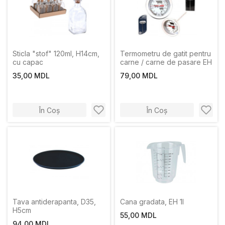
Sticla "stof" 120ml, H14cm,
Termometru de gatit pentru
сu capac
carne / carne de pasare EH
35,00 MDL
79,00 MDL
În Coș
În Coș
Tava antiderapanta, D35,
Cana gradata, EH 1l
H5cm
55,00 MDL
94,00 MDL