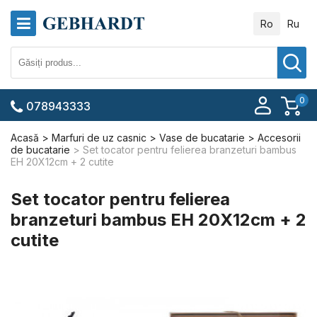
Ro
Ru
0
078943333
Acasă
Marfuri de uz casnic
Vase de bucatarie
Accesorii
de bucatarie
Set tocator pentru felierea branzeturi bambus
EH 20Х12сm + 2 cutite
Set tocator pentru felierea
branzeturi bambus EH 20Х12сm + 2
cutite