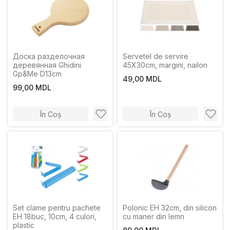
Доска разделочная
Servetel de servire
деревянная Ghidini
45X30cm, margini, nailon
Gp&Me D13сm
49,00 MDL
99,00 MDL
În Coș
În Coș
Set clame pentru pachete
Polonic EH 32cm, din silicon
EH 18buc, 10cm, 4 culori,
cu maner din lemn
plastic