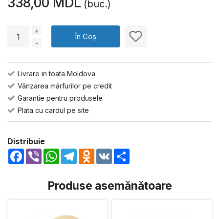
338,00 MDL
(buc.)
+
În Coș
-
Livrare in toata Moldova
Vânzarea mărfurilor pe credit
Garantie pentru produsele
Plata cu cardul pe site
Distribuie
Facebook
Viber
WhatsApp
Telegram
Odnoklassniki
VK
Share
Produse asemănătoare