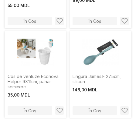
89,00 MDL
55,00 MDL
În Coș
În Coș
Cos pe ventuze Econova
Lingura James.F 27.5cm,
Helper 9X11cm, pahar
silicon
semicerc
148,00 MDL
35,00 MDL
În Coș
În Coș