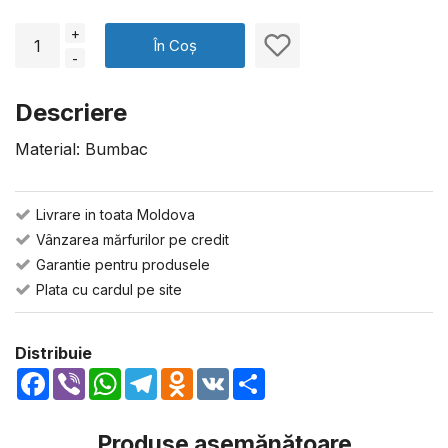
+
În Coș
-
Descriere
Material: Bumbac
Livrare in toata Moldova
Vânzarea mărfurilor pe credit
Garantie pentru produsele
Plata cu cardul pe site
Distribuie
Facebook
Viber
WhatsApp
Telegram
Odnoklassniki
VK
Share
Produse asemănătoare