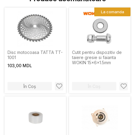
La comanda
Disc motocoasa TATTA TT-
Cutit pentru dispozitiv de
1001
taiere gresie si faianta
WOKIN 15x6x1.5mm
103,00 MDL
În Coș
În Coș