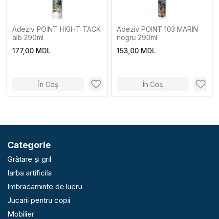
Adeziv POINT HIGHT TACK
Adeziv POINT 103 MARIN
alb 290ml
negru 290ml
177,00 MDL
153,00 MDL
În Coș
În Coș
Categorie
Grătare și gril
Iarba artificila
Imbracaminte de lucru
Jucarii pentru copii
Mobilier