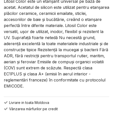
Litosil Color este un etanșant universal pe bază de
acetat. Acetatul de silicon este utilizat pentru etanșarea
plăcilor ceramice, ceramicii emailate, sticlei,
accesoriilor de baie și bucătărie, creând o etanșare
perfectă între diferite materiale. Litosil Color este
versatil, ușor de utilizat, inodor, flexibil și rezistent la
UV. Suprafață foarte netedă Nu necesită grund,
aderență excelentă la toate materialele industriale și de
construcție tipice Rezistență la mucegai și bacterii Fără
ADR, fără restricții pentru transportul rutier, maritim,
aerian și feroviar Emisiile de compuși organici volatili
(COV) sunt extrem de scăzute. Respectă clasa
EC1PLUS și clasa A+ (emisii în aerul interior -
reglementări franceze) în conformitate cu protocolul
EMICODE.
Livrare in toata Moldova
Vânzarea mărfurilor pe credit