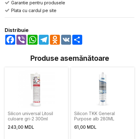
Garantie pentru produsele
Plata cu cardul pe site
Distribuie
Facebook
Viber
WhatsApp
Telegram
Odnoklassniki
VK
Share
Produse asemănătoare
Silicon universal Litosil
Silicon TKK General
culoare gri-2 300ml
Purpose alb 280ML
243,00 MDL
61,00 MDL