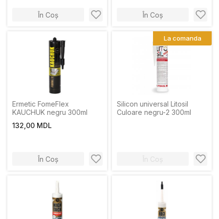
În Coș
În Coș
La comanda
Ermetic FomeFlex
Silicon universal Litosil
KAUCHUK negru 300ml
Culoare negru-2 300ml
132,00 MDL
În Coș
În Coș