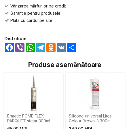
Vânzarea mărfurilor pe credit
Garantie pentru produsele
Plata cu cardul pe site
Distribuie
Facebook
Viber
WhatsApp
Telegram
Odnoklassniki
VK
Share
Produse asemănătoare
Ermetic FOME FLEX
Silicone universal Litosil
PARQUET stejar 300ml
Colour Brown-3 300ml
65,00 MDL
249,00 MDL