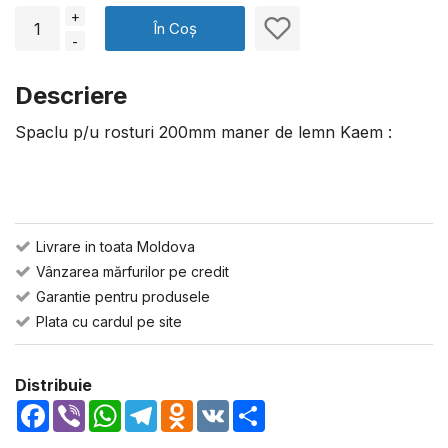
+
În Coș
-
Descriere
Spaclu p/u rosturi 200mm maner de lemn Kaem :
Livrare in toata Moldova
Vânzarea mărfurilor pe credit
Garantie pentru produsele
Plata cu cardul pe site
Distribuie
Facebook
Viber
WhatsApp
Telegram
Odnoklassniki
VK
Share