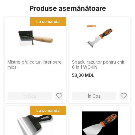
Produse asemănătoare
La comanda
Mistrie p/u colturi interioare.
Spaclu razuitor pentru chit
mica :
6 in 1 WOKIN
53,00 MDL
În Coș
În Coș
La comanda