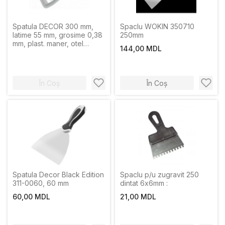
Spatula DECOR 300 mm,
Spaclu WOKIN 350710
latime 55 mm, grosime 0,38
250mm
mm, plast. maner, otel
144,00 MDL
inoxidabil otel
În Coș
În Coș
Spatula Decor Black Edition
Spaclu p/u zugravit 250
311-0060, 60 mm
dintat 6х6mm :
60,00 MDL
21,00 MDL