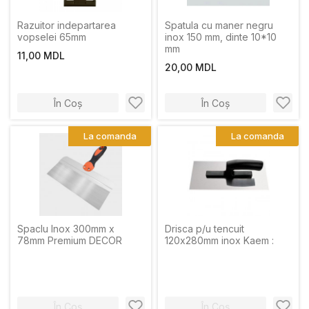
Razuitor indepartarea
Spatula cu maner negru
vopselei 65mm
inox 150 mm, dinte 10*10
mm
11,00 MDL
20,00 MDL
În Coș
În Coș
La comanda
La comanda
Spaclu Inox 300mm x
Drisca p/u tencuit
78mm Premium DECOR
120х280mm inox Kaem :
În Coș
În Coș