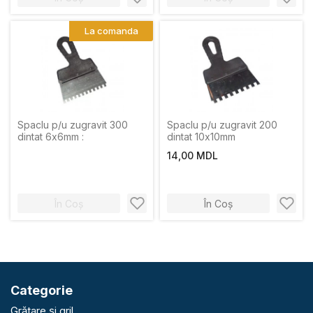
La comanda
Spaclu p/u zugravit 300
Spaclu p/u zugravit 200
dintat 6х6mm :
dintat 10х10mm
14,00 MDL
În Coș
În Coș
Categorie
Grătare și gril