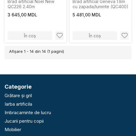
Brad artificial Noel New
Brad artificial Geneva 1.8m
QC226 2.40m
cu zapada/luminte (QC400)
3 645,00 MDL
5 481,00 MDL
În coș
În coș
Afişare 1 - 14 din 14 (1 pagini)
Categorie
Grătare și gril
Iarba artificila
Imbracaminte de lucru
Jucarii pentru copii
Mobilier