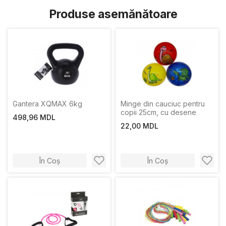
Produse asemănătoare
Gantera XQMAX 6kg
Minge din cauciuc pentru
copii 25cm, cu desene
498,96 MDL
22,00 MDL
În Coș
În Coș