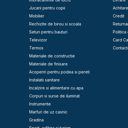
Jucarii pentru copii
Achitar
Mobilier
Credit
Rechizite de birou si scoala
Returna
Seturi pentru bauturi
Politica
Televizor
Card C
Termos
Contact
Materiale de constructie
Materiale de finisare
Acoperiri pentru podea si pereti
Instalatii sanitare
Incalzire si alimentare cu apa
Corpuri si surse de iluminat
Instrumente
Marfuri de uz casnic
Gradina
Sport, odihna si turism