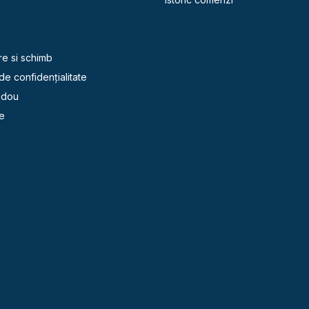
e
re si schimb
 de confidențialitate
adou
e