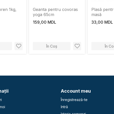
ren 1kg,
Geanta pentru covoras
Plasă pentr
yoga 65cm
masă
159,00 MDL
33,00 MDL
În Coș
În Co
aţii
Account meu
i
Înregistrează-te
noi
Intră
Istoric comenzi