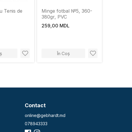
u Tenis de
Minge fotbal №5, 360-
380gr, PVC
259,00 MDL
ș
În Coș
Contact
online@gebhardt.md
078943333