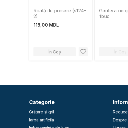
Roată de presare (s124-
Gantera neop
2)
1buc
118,00 MDL
În Coș
În Coș
Categorie
Inform
Grătare și gril
Reducer
Iarba artificila
Despre 
Imbracaminte de lucru
Livrare