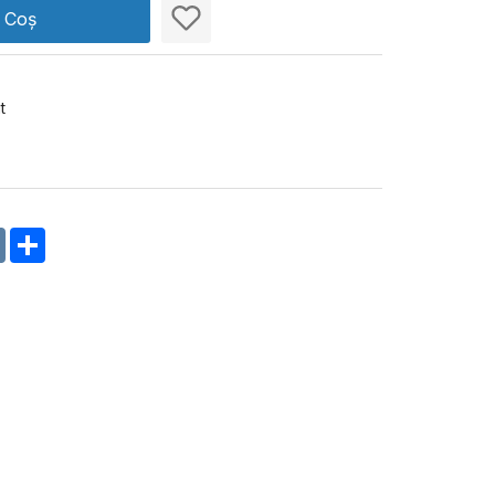
n Coș
t
m
oklassniki
VK
Share