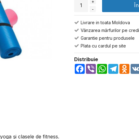
+
Î
-
Livrare in toata Moldova
Vânzarea mărfurilor pe credi
Garantie pentru produsele
Plata cu cardul pe site
Distribuie
Facebook
Viber
WhatsApp
Telegra
Odn
oga și clasele de fitness.