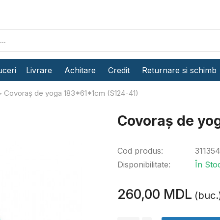
ceri
Livrare
Achitare
Credit
Returnare si schimb
Covoraș de yoga 183*61*1cm (S124-41)
Covoraș de yo
Cod produs:
31135
Disponibilitate:
În Sto
260,00 MDL
(buc.