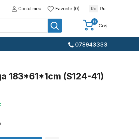
Contul meu
Favorite (0)
Ro
Ru
0
Coș
078943333
ga 183*61*1cm (S124-41)
4
c
)