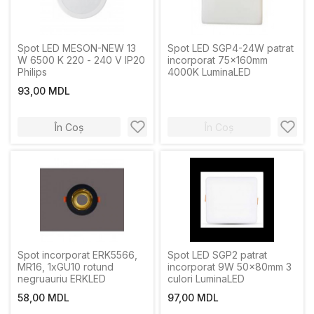
Spot LED MESON-NEW 13
Spot LED SGP4-24W patrat
W 6500 K 220 - 240 V IP20
incorporat 75x160mm
Philips
4000K LuminaLED
93,00 MDL
În Coș
În Coș
Spot incorporat ERK5566,
Spot LED SGP2 patrat
MR16, 1xGU10 rotund
incorporat 9W 50x80mm 3
negruauriu ERKLED
culori LuminaLED
58,00 MDL
97,00 MDL