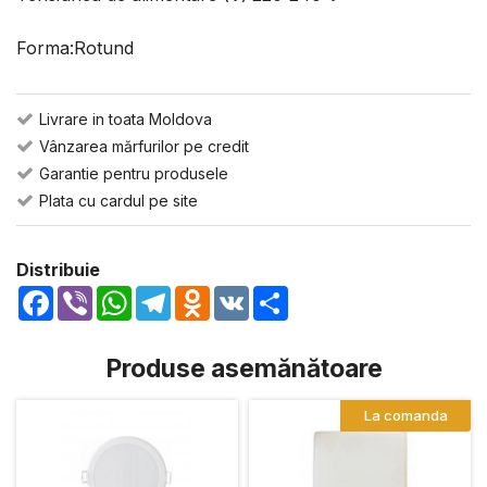
Forma:Rotund
Livrare in toata Moldova
Vânzarea mărfurilor pe credit
Garantie pentru produsele
Plata cu cardul pe site
Distribuie
Facebook
Viber
WhatsApp
Telegram
Odnoklassniki
VK
Share
Produse asemănătoare
La comanda