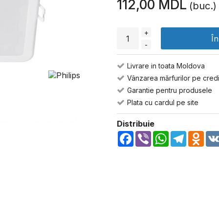
112,00 MDL
(buc.)
+
Î
-
Livrare in toata Moldova
Vânzarea mărfurilor pe credi
Garantie pentru produsele
Plata cu cardul pe site
Distribuie
Facebook
Viber
WhatsApp
Telegra
Odn