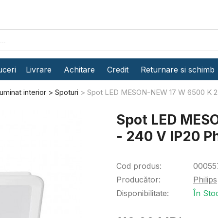
ceri
Livrare
Achitare
Credit
Returnare si schimb
uminat interior
Spoturi
Spot LED MESON-NEW 17 W 6500 K 220
Spot LED MES
- 240 V IP20 Ph
Cod produs:
00055
Producător:
Philips
Disponibilitate:
În Sto