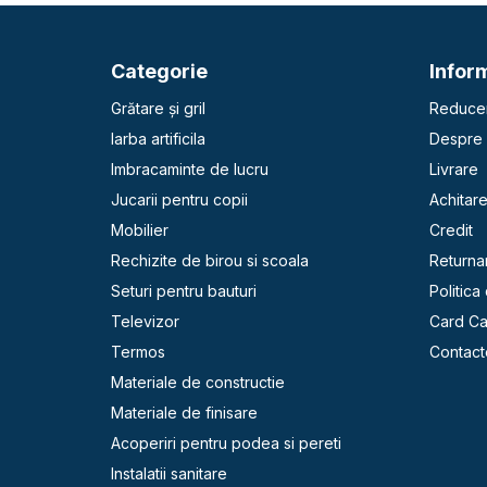
Categorie
Inform
Grătare și gril
Reducer
Iarba artificila
Despre 
Imbracaminte de lucru
Livrare
Jucarii pentru copii
Achitar
Mobilier
Credit
Rechizite de birou si scoala
Returna
Seturi pentru bauturi
Politica
Televizor
Card C
Termos
Contact
Materiale de constructie
Materiale de finisare
Acoperiri pentru podea si pereti
Instalatii sanitare