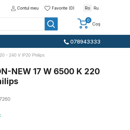
Contul meu
Favorite (0)
Ro
Ru
0
Coș
078943333
 - 240 V IP20 Philips
ON-NEW 17 W 6500 K 220
ilips
7260
c