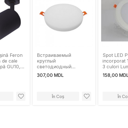
 Feron
Встраиваемый
Spot LED P
 de cale
круглый
incorpora
mpă GU10,
светодиодный
3 culori L
прожектор FPL-36W
307,00 MDL
158,00 MD
6000K LuminaLED
În Coș
În Co