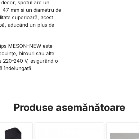
 decor, spotul are un
x 47 mm și un diametru de
itate superioară, acest
albă, aducând un plus de
hilips MESON-NEW este
 locuințe, birouri sau alte
de 220-240 V, asigurând o
ță îndelungată.
Produse asemănătoare