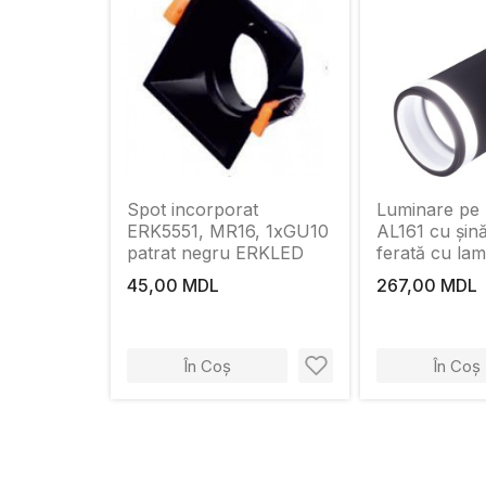
Spot incorporat
Luminare pe șină
ERK5551, MR16, 1xGU10
AL161 cu șină
patrat negru ERKLED
ferată cu la
negru
45,00 MDL
267,00 MDL
În Coș
În Coș