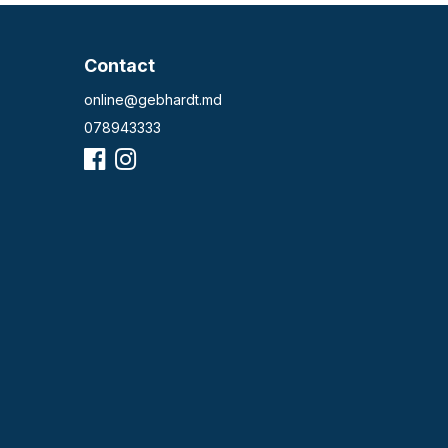
Contact
online@gebhardt.md
078943333