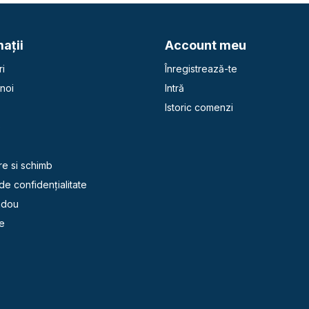
aţii
Account meu
i
Înregistrează-te
noi
Intră
Istoric comenzi
e
re si schimb
 de confidențialitate
adou
e