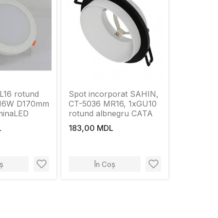
L16 rotund
Spot incorporat SAHIN,
t 16W D170mm
CT-5036 MR16, 1xGU10
uminaLED
rotund albnegru CATA
L
183,00 MDL
ș
În Coș