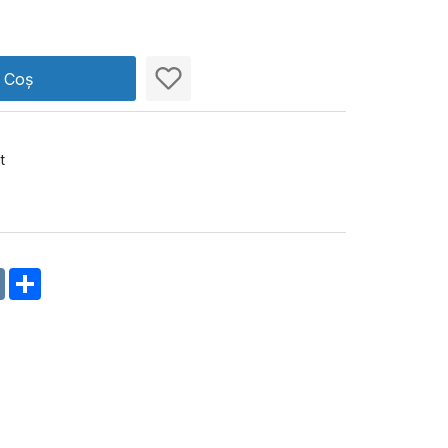
n Coș
t
m
oklassniki
VK
Share