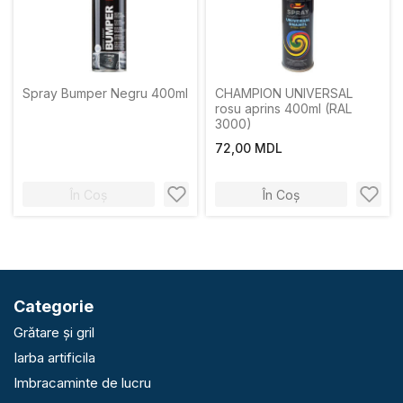
Spray Bumper Negru 400ml
CHAMPION UNIVERSAL
rosu aprins 400ml (RAL
3000)
72,00 MDL
În Coș
În Coș
Categorie
Grătare și gril
Iarba artificila
Imbracaminte de lucru