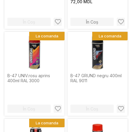
72,00 MDL
În Coș
În Coș
La comanda
La comanda
B-47 UNIV.rosu aprins
B-47 GRUND negru 400ml
400ml RAL 3000
RAL 9011
În Coș
În Coș
La comanda