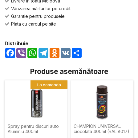
Livrare in toata Moldova
Vânzarea mărfurilor pe credit
Garantie pentru produsele
Plata cu cardul pe site
Distribuie
Facebook
Viber
WhatsApp
Telegram
Odnoklassniki
VK
Share
Produse asemănătoare
La comanda
Spray pentru discuri auto
CHAMPION UNIVERSAL
Aluminiu 400ml
ciocolata 400ml (RAL 8017)