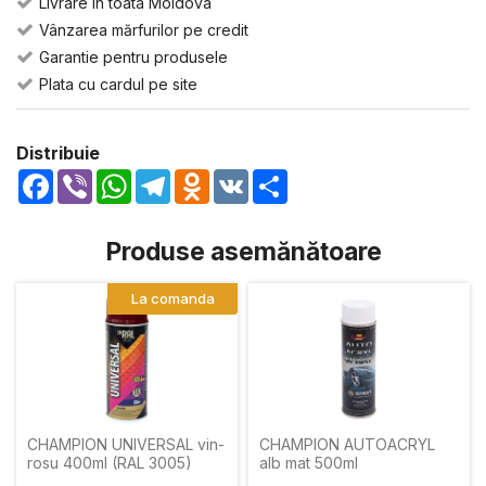
Livrare in toata Moldova
Vânzarea mărfurilor pe credit
Garantie pentru produsele
Plata cu cardul pe site
Distribuie
Facebook
Viber
WhatsApp
Telegram
Odnoklassniki
VK
Share
Produse asemănătoare
La comanda
CHAMPION UNIVERSAL vin-
CHAMPION AUTOACRYL
rosu 400ml (RAL 3005)
alb mat 500ml