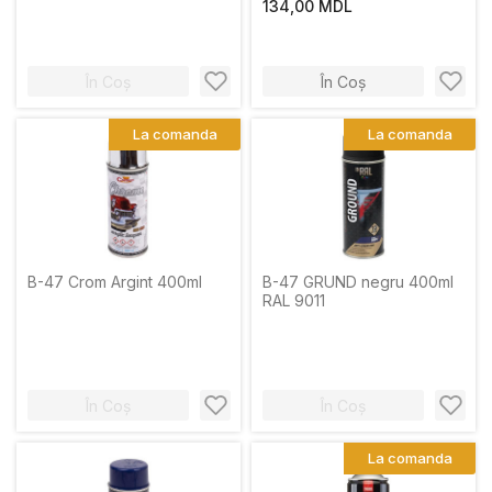
134,00 MDL
În Coș
În Coș
La comanda
La comanda
B-47 Crom Argint 400ml
B-47 GRUND negru 400ml
RAL 9011
În Coș
În Coș
La comanda