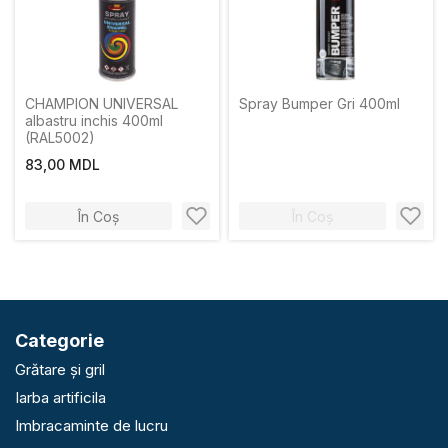
CHAMPION UNIVERSAL
Spray Bumper Gri 400ml
albastru inchis 400ml
(RAL5002)
83,00 MDL
În Coș
În Coș
Categorie
Grătare și gril
Iarba artificila
Imbracaminte de lucru