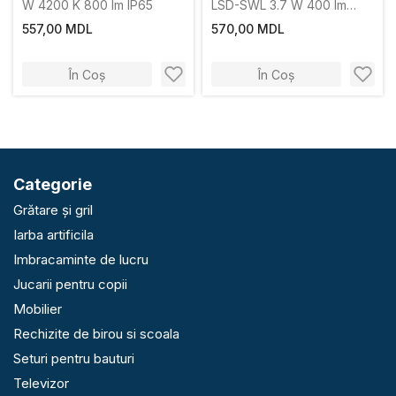
W 4200 K 800 lm IP65
LSD-SWL 3.7 W 400 lm
IP65
557,00 MDL
570,00 MDL
În Coș
În Coș
Categorie
Grătare și gril
Iarba artificila
Imbracaminte de lucru
Jucarii pentru copii
Mobilier
Rechizite de birou si scoala
Seturi pentru bauturi
Televizor