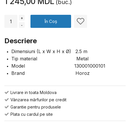
1 245,00 MDL
(buc.)
+
În Coș
-
Descriere
Dimensiuni (L x W x H x Ø) 2.5 m
Tip material Metal
Model 130001000101
Brand Horoz
Livrare in toata Moldova
Vânzarea mărfurilor pe credit
Garantie pentru produsele
Plata cu cardul pe site