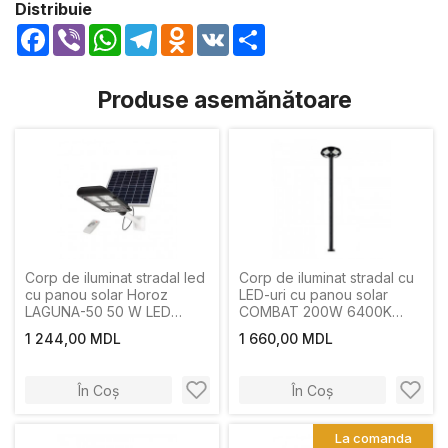
Distribuie
Facebook
Viber
WhatsApp
Telegram
Odnoklassniki
VK
Share
Produse asemănătoare
Corp de iluminat stradal led
Corp de iluminat stradal cu
cu panou solar Horoz
LED-uri cu panou solar
LAGUNA-50 50 W LED
COMBAT 200W 6400K
6400 K IP65 950 lm
IP65
1 244,00 MDL
1 660,00 MDL
În Coș
În Coș
La comanda