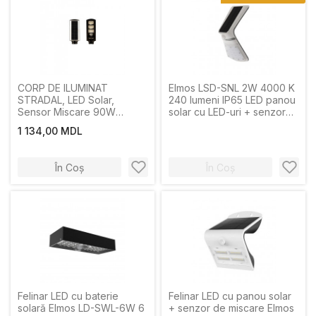
CORP DE ILUMINAT
Elmos LSD-SNL 2W 4000 K
STRADAL, LED Solar,
240 lumeni IP65 LED panou
Sensor Miscare 90W
solar cu LED-uri + senzor
6500k
de mișcare
1 134,00 MDL
În Coș
În Coș
Felinar LED cu baterie
Felinar LED cu panou solar
solară Elmos LD-SWL-6W 6
+ senzor de miscare Elmos