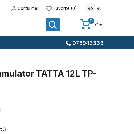
Contul meu
Favorite (0)
Ro
Ru
0
Coș
078943333
umulator TATTA 12L TP-
c
c.)