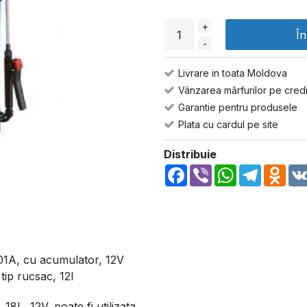
+
Î
-
Livrare in toata Moldova
Vânzarea mărfurilor pe credi
Garantie pentru produsele
Plata cu cardul pe site
Distribuie
Facebook
Viber
WhatsApp
Telegra
Odn
01A, cu acumulator, 12V
tip rucsac, 12l
8L, 12V, poate fi utilizata