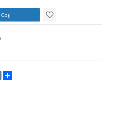
n Coș
t
m
oklassniki
VK
Share