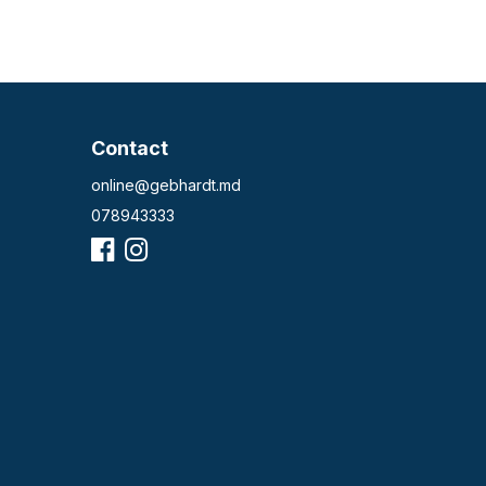
Contact
online@gebhardt.md
078943333