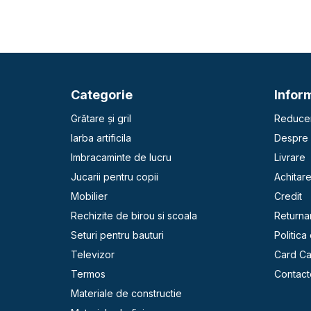
Categorie
Inform
Grătare și gril
Reducer
Iarba artificila
Despre 
Imbracaminte de lucru
Livrare
Jucarii pentru copii
Achitar
Mobilier
Credit
Rechizite de birou si scoala
Returna
Seturi pentru bauturi
Politica
Televizor
Card C
Termos
Contact
Materiale de constructie