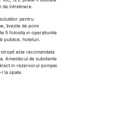
de intretinere.
 solutiilor pentru
e, livezile de pomi
e fi folosita in operatiunile
ii publice, hoteluri.
 stropit este recomandata
asca. Amestecul de substante
direct in rezervorul pompei.
l la spate.