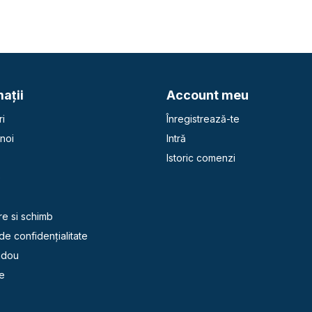
aţii
Account meu
i
Înregistrează-te
noi
Intră
Istoric comenzi
e
re si schimb
 de confidențialitate
adou
e