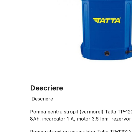
Descriere
Descriere
Pompa pentru stropit (vermorel) Tatta TP-12
8Ah, incarcator 1 A, motor 3.6 lpm, rezervor 
Pompa stropit cu acumulator Tatta TP-1201A, 1