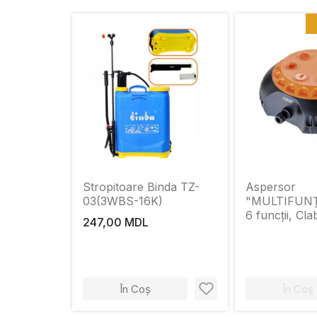
Stropitoare Binda TZ-
Aspersor
03(3WBS-16K)
"MULTIFUNȚ
6 funcții, Cla
247,00 MDL
În Coș
În Coș