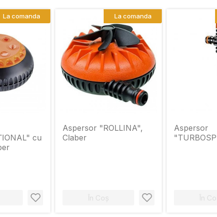
La comanda
La comanda
Aspersor "ROLLINA",
Aspersor
IONAL" cu
Claber
"TURBOSPI
ber
În Coș
În Co