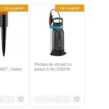
La comanda
La comanda
Pompa de stropit cu
KE", Claber
piston 5 litri 513078
ș
În Coș