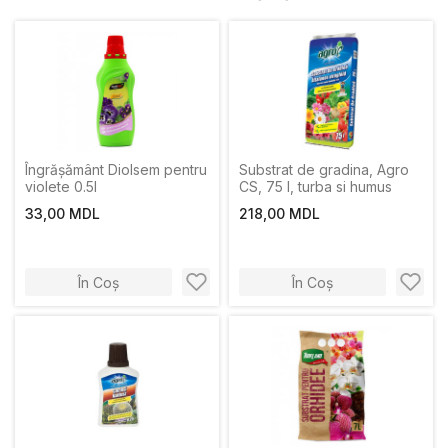
Îngrășământ Diolsem pentru
Substrat de gradina, Agro
violete 0.5l
CS, 75 l, turba si humus
33,00 MDL
218,00 MDL
În Coș
În Coș