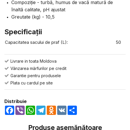
Compoziție - turbă, humus de vacă matură de
înaltă calitate, pH ajustat
Greutate (kg) - 10,5
Specificaţii
Capacitatea sacului de praf (L):
50
Livrare in toata Moldova
Vânzarea mărfurilor pe credit
Garantie pentru produsele
Plata cu cardul pe site
Distribuie
Facebook
Viber
WhatsApp
Telegram
Odnoklassniki
VK
Share
Produse asemănătoare