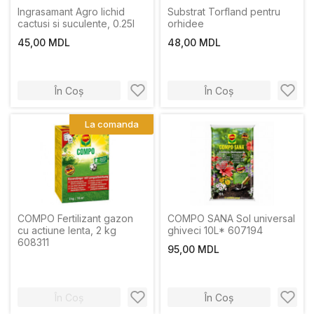
Ingrasamant Agro lichid
Substrat Torfland pentru
cactusi si suculente, 0.25l
orhidee
45,00 MDL
48,00 MDL
În Coș
În Coș
La comanda
COMPO Fertilizant gazon
COMPO SANA Sol universal
cu actiune lenta, 2 kg
ghiveci 10L* 607194
608311
95,00 MDL
În Coș
În Coș