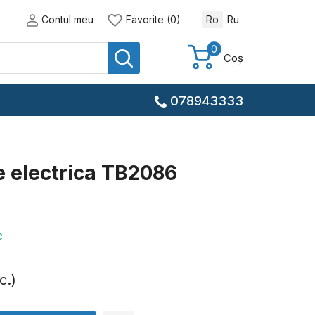
Contul meu
Favorite (0)
Ro
Ru
0
Coș
078943333
e electrica TB2086
c
c.)