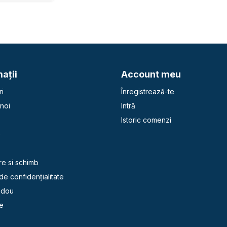
aţii
Account meu
i
Înregistrează-te
noi
Intră
Istoric comenzi
e
re si schimb
 de confidențialitate
adou
e