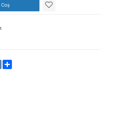
n Coș
t
m
oklassniki
VK
Share