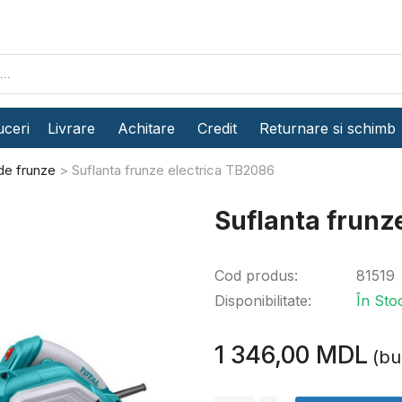
ceri
Livrare
Achitare
Credit
Returnare si schimb
de frunze
Suflanta frunze electrica TB2086
Suflanta frunz
Cod produs:
81519
Disponibilitate:
În Sto
1 346,00 MDL
(bu