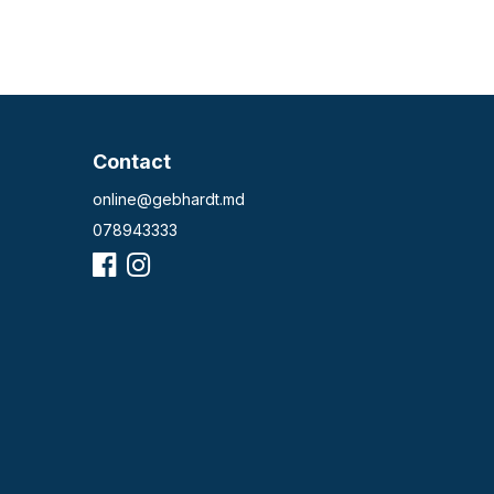
Contact
online@gebhardt.md
078943333