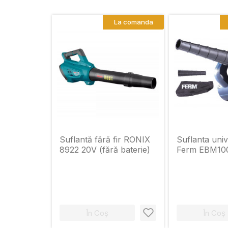
La comanda
Suflantă fără fir RONIX
Suflanta univ
8922 20V (fără baterie)
Ferm EBM10
În Coș
În Coș