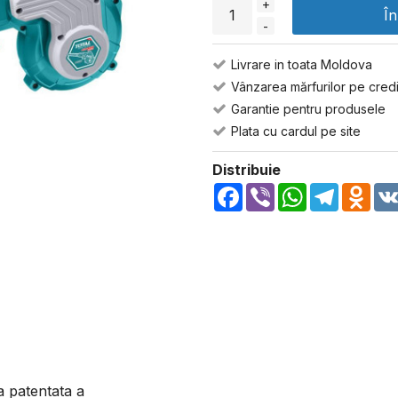
+
Î
-
Livrare in toata Moldova
Vânzarea mărfurilor pe credi
Garantie pentru produsele
Plata cu cardul pe site
Distribuie
Facebook
Viber
WhatsApp
Telegra
Odn
a patentata a