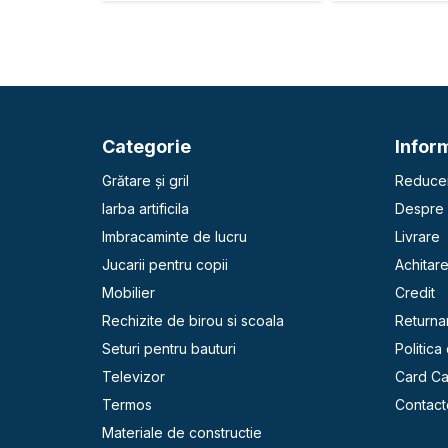
Categorie
Inform
Grătare și gril
Reducer
Iarba artificila
Despre 
Imbracaminte de lucru
Livrare
Jucarii pentru copii
Achitar
Mobilier
Credit
Rechizite de birou si scoala
Returna
Seturi pentru bauturi
Politica
Televizor
Card C
Termos
Contact
Materiale de constructie