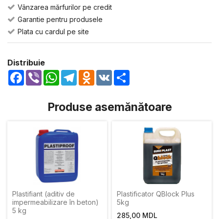
Vânzarea mărfurilor pe credit
Garantie pentru produsele
Plata cu cardul pe site
Distribuie
Facebook
Viber
WhatsApp
Telegram
Odnoklassniki
VK
Share
Produse asemănătoare
Plastifiant (aditiv de
Plastificator QBlock Plus
impermeabilizare în beton)
5kg
5 kg
285,00 MDL