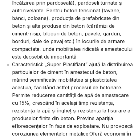
încălzirea prin pardoseală), pardoseli turnate și
autonivelante. Pentru beton tensionat (tavane,
bănci, coloane), producția de prefabricate din
beton și alte produse din beton (cărămizi de
ciment-nisip, blocuri de beton, pavele, garduri,
borduri, dale de pavaj etc.) în locurile de armare
compactate, unde mobilitatea ridicată a amestecului
este deosebit de importantă.
Caracteristici: „Super Plastifiant” ajută la distribuirea
particulelor de ciment în amestecul de beton,
mărind semnificativ mobilitatea și plasticitatea
acestuia, facilitând astfel procesul de betonare.
Permite reducerea cantității de apă de amestecare
cu 15%, crescând în același timp rezistența,
rezistența la apă și îngheț și rezistența la fisurare a
produselor finite din beton. Previne apariția
eflorescențelor în faza de exploatare. Nu provoacă
coroziunea elementelor metalice.Oferă economii în