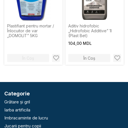
Plastifiant pentru mortar /
Aditiv hidrofobic
Înlocuitor de var
„Hidrofobic Additive” 1l
„DOMOLIT” 5KG
(Plast Bet)
104,00 MDL
În Coș
În Coș
Categorie
Grătare și gril
Iarba artificila
Imbracaminte de lucru
Jucarii pentru copii