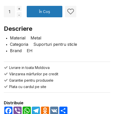
+
În Coș
-
Descriere
Material Metal
Categoria Suporturi pentru sticle
Brand EH
Livrare in toata Moldova
Vânzarea mărfurilor pe credit
Garantie pentru produsele
Plata cu cardul pe site
Distribuie
Facebook
Viber
WhatsApp
Telegram
Odnoklassniki
VK
Share