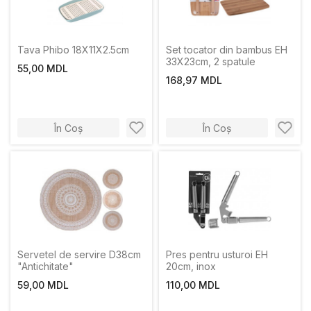
Tava Phibo 18X11X2.5сm
Set tocator din bambus EH
33X23cm, 2 spatule
55,00 MDL
168,97 MDL
În Coș
În Coș
Servetel de servire D38cm
Pres pentru usturoi EH
"Antichitate"
20cm, inox
59,00 MDL
110,00 MDL