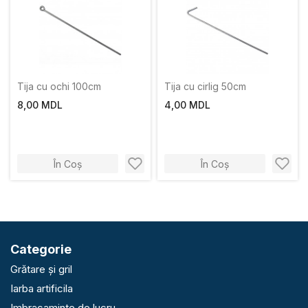
Tija cu ochi 100cm
Tija cu cirlig 50cm
8,00 MDL
4,00 MDL
În Coș
În Coș
Categorie
Grătare și gril
Iarba artificila
Imbracaminte de lucru