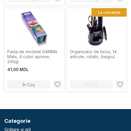
La comanda
Pasta de modelat GAMMA
Organizator de birou, 14
Malis, 4 culori aprinse,
articole, rotativ, (negru)
240gr
41,00 MDL
În Coș
În Coș
Categorie
Grătare și gril