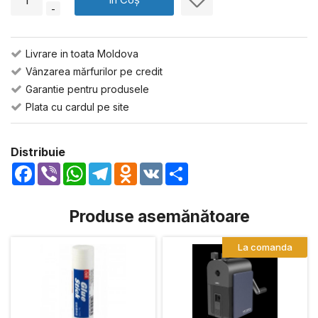
-
Livrare in toata Moldova
Vânzarea mărfurilor pe credit
Garantie pentru produsele
Plata cu cardul pe site
Distribuie
Facebook
Viber
WhatsApp
Telegram
Odnoklassniki
VK
Share
Produse asemănătoare
La comanda