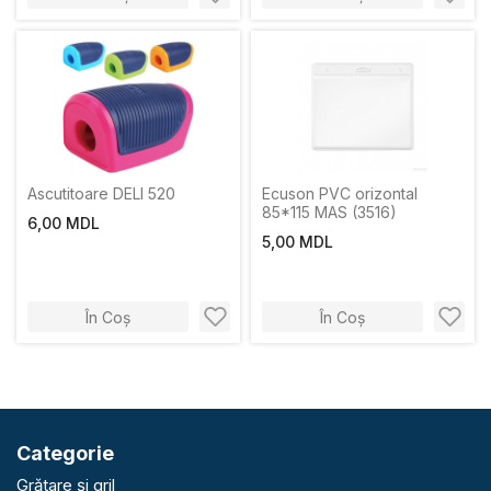
Ascutitoare DELI 520
Ecuson PVC orizontal
85*115 MAS (3516)
6,00 MDL
5,00 MDL
În Coș
În Coș
Categorie
Grătare și gril