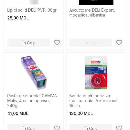
Lipici solid DELI PVP, 36gr
Ascutitoare DELI Expert,
mecanica, albastra
25,00 MDL
În Coș
În Coș
Pasta de modelat GAMMA
Banda dublu adeziva
Malis, 4 culori aprinse,
transparenta Professional
240gr
19mm
41,00 MDL
130,00 MDL
În Coș
În Coș