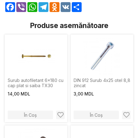
Facebook
Viber
WhatsApp
Telegram
Odnoklassniki
VK
Share
Produse asemănătoare
Surub autofiletant 6x180 cu
DIN 912 Surub 4х25 otel 8,8
cap plat si saiba TX30
zincat
14,00 MDL
3,00 MDL
În Coș
În Coș