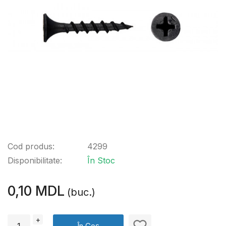
Cod produs:
4299
Disponibilitate:
În Stoc
0,10 MDL
(buc.)
+
În Coș