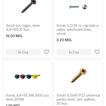
Surub p/u rigips, lemn
Surub 4,2x19 cu cap plat si
4,8x102_10 buc.
saiba, autoforant 2mm,
zincat
16,00 MDL
0,20 MDL
În Coș
În Coș
Surub_4,8x35_RAL3005 p/u
Surub 4,0x60 PZ2 universal
lemn_EPDM
pentru lemn, zinc galben,
20 buc.
1,00 MDL