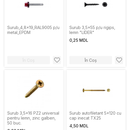
Surub_4,8x19_RAL9005 p/u
Surub 3,5x55 p/u rigips,
metal_EPDM
lemn "LIDER"
0,25 MDL
În Coș
În Coș
Surub 3,5x16 PZ2 universal
Surub autofiletant 5x120 cu
pentru lemn, zinc galben,
cap inecat TX25
50 buc.
4,50 MDL