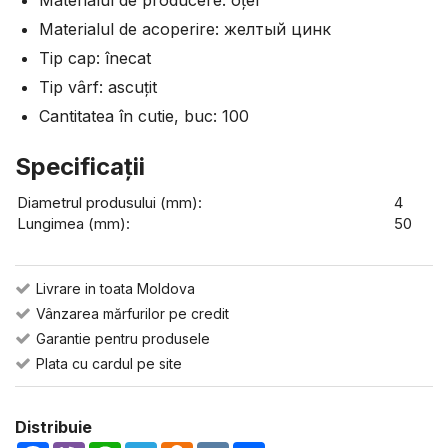
Materialul de producere: оțel
Materialul de acoperire: желтый цинк
Tip cap: înecat
Tip vârf: ascuțit
Cantitatea în cutie, buc: 100
Specificaţii
Diametrul produsului (mm):
4
Lungimea (mm):
50
Livrare in toata Moldova
Vânzarea mărfurilor pe credit
Garantie pentru produsele
Plata cu cardul pe site
Distribuie