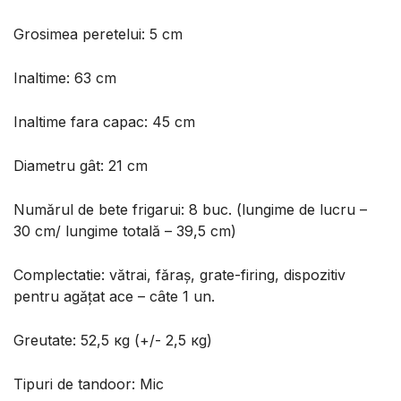
Grosimea peretelui: 5 сm
Inaltime: 63 сm
Inaltime fara capac: 45 сm
Diametru gât: 21 сm
Numărul de bete frigarui: 8 buc. (lungime de lucru –
30 cm/ lungime totală – 39,5 cm)
Complectatie: vătrai, făraș, grate-firing, dispozitiv
pentru agățat ace – câte 1 un.
Greutate: 52,5 кg (+/- 2,5 кg)
Tipuri de tandoor: Mic