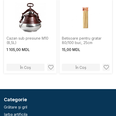
Cazan sub presiune M10
Betisoare pentru gratar
(8,5L)
80/100 buc, 25cm
1 105,00 MDL
15,00 MDL
În Coș
În Coș
Categorie
Grătare și gril
Iarba artificila