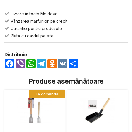
Livrare in toata Moldova
Vânzarea mărfurilor pe credit
Garantie pentru produsele
Plata cu cardul pe site
Distribuie
Facebook
Viber
WhatsApp
Telegram
Odnoklassniki
VK
Share
Produse asemănătoare
La comanda